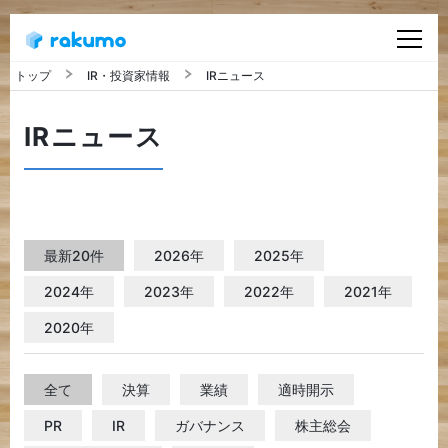
IR・投資家情報
IRニュース
会社概要
IRニュース
ビジョン
サービス
最新20件
2026年
2025年
IR・投資家情報
2024年
2023年
2022年
2021年
2020年
ニュース
全て
決算
業績
適時開示
採用情報
PR
IR
ガバナンス
株主総会